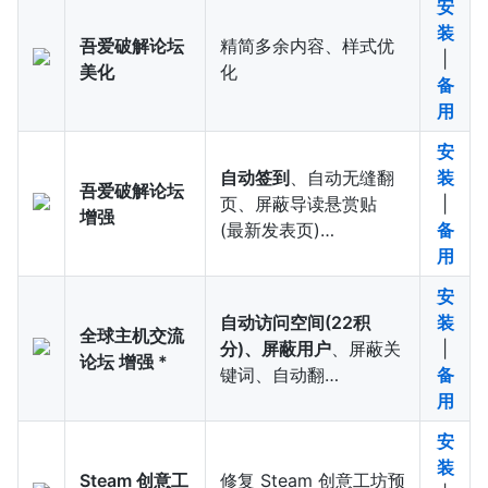
安
装
吾爱破解论坛
精简多余内容、样式优
|
美化
化
备
用
安
自动签到
、自动无缝翻
装
吾爱破解论坛
页、屏蔽导读悬赏贴
|
增强
(最新发表页)…
备
用
安
自动访问空间(22积
装
全球主机交流
分)、屏蔽用户
、屏蔽关
|
论坛 增强 *
键词、自动翻…
备
用
安
装
Steam 创意工
修复 Steam 创意工坊预