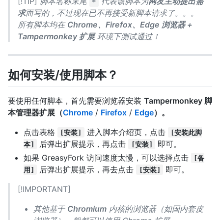
[!TIP]
脚本名称末尾
代表该脚本为
网友主动提出需
*
求
而写的，不过现在已不再接受新脚本请求了。。。
所有脚本均在
Chrome、Firefox、Edge 浏览器 +
Tampermonkey 扩展
环境下测试通过！
如何安装/使用脚本？
要使用任何脚本，首先需要浏览器安装
Tampermonkey 脚
本管理器扩展（
Chrome
/
Firefox
/
Edge
）。
点击表格
进入脚本介绍页，点击
[安装]
[安装此脚
后弹出扩展提示，再点击
即可。
本]
[安装]
如果 GreasyFork 访问速度太慢，可以选择点击
[备
后弹出扩展提示，再去点击
即可。
用]
[安装]
[!IMPORTANT]
其他基于
Chromium
内核的浏览器（如国内套皮