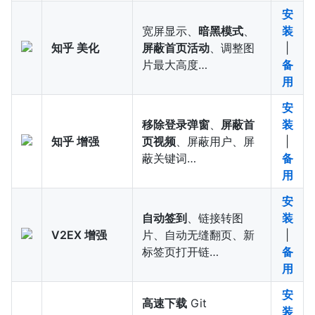
安
宽屏显示、
暗黑模式
、
装
知乎 美化
屏蔽首页活动
、调整图
|
片最大高度…
备
用
安
移除登录弹窗
、
屏蔽首
装
知乎 增强
页视频
、屏蔽用户、屏
|
蔽关键词…
备
用
安
自动签到
、链接转图
装
V2EX 增强
片、自动无缝翻页、新
|
标签页打开链…
备
用
安
高速下载
Git
装