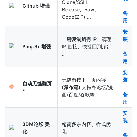
Clone/SSH、
Github 增强
|
Release、Raw、
备
Code(ZIP) …
用
安
一键复制所有 IP
、清理
装
Ping.Sx 增强
IP 链接、快捷回到顶部
|
…
备
用
安
无缝衔接下一页内容
装
自动无缝翻页
(瀑布流)
支持各论坛/漫
|
*
画/百度/谷歌等…
备
用
安
装
3DM论坛 美
精简多余内容、样式优
|
化
化
备