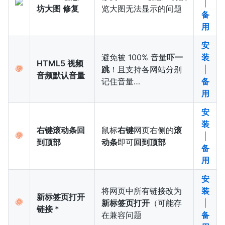
|
坊大图 修复
览大图无法显示的问题
备
用
安
避免被 100% 音量
吓一
装
HTML5 视频
跳
！且支持各网站分别
|
音频默认音量
记住音量…
备
用
安
装
右键滚动条回
鼠标
右键
网页右侧的
滚
|
到顶部
动条
即可
回到顶部
备
用
安
将网页中所有链接改为
装
新标签页打开
新标签页打开
（可能存
|
链接 *
在兼容问题
备