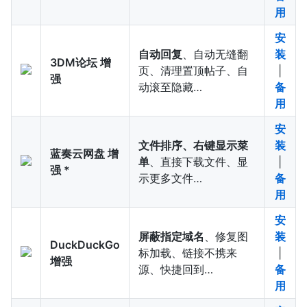
用
安
自动回复
、自动无缝翻
装
3DM论坛 增
页、清理置顶帖子、自
|
强
动滚至隐藏…
备
用
安
文件排序、右键显示菜
装
蓝奏云网盘 增
单
、直接下载文件、显
|
强 *
示更多文件…
备
用
安
屏蔽指定域名
、修复图
装
DuckDuckGo
标加载、链接不携来
|
增强
源、快捷回到…
备
用