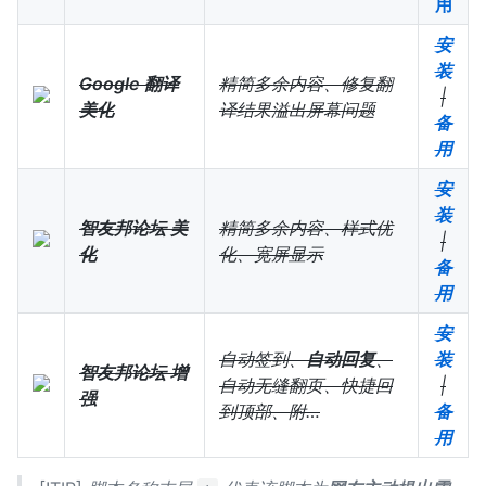
用
安
装
Google 翻译
精简多余内容、修复翻
|
美化
译结果溢出屏幕问题
备
用
安
装
智友邦论坛 美
精简多余内容、样式优
|
化
化、宽屏显示
备
用
安
自动签到、
自动回复
、
装
智友邦论坛 增
自动无缝翻页、快捷回
|
强
到顶部、附…
备
用